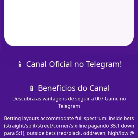
📱 Canal Oficial no Telegram!
📱 Benefícios do Canal
Descubra as vantagens de seguir a 007 Game no
Telegram
Betting layouts accommodate full spectrum: inside bets
(straight/split/street/corner/six-line pagando 35:1 down
para 5:1), outside bets (red/black, odd/even, high/low @