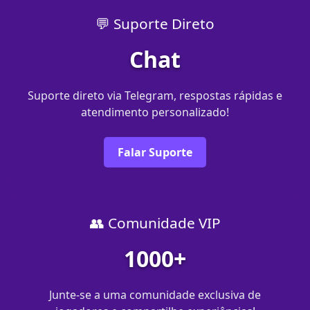
💬 Suporte Direto
Chat
Suporte direto via Telegram, respostas rápidas e
atendimento personalizado!
Falar Suporte
👥 Comunidade VIP
1000+
Junte-se a uma comunidade exclusiva de