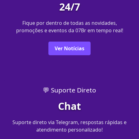
24/7
Fique por dentro de todas as novidades,
promoções e eventos da 07Br em tempo real!
Ver Notícias
💬 Suporte Direto
Chat
Suporte direto via Telegram, respostas rápidas e
atendimento personalizado!