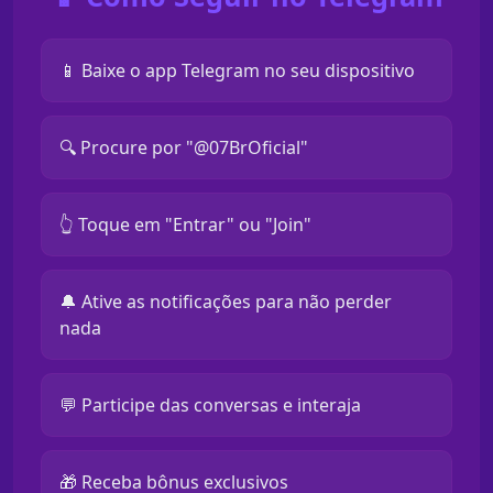
📱 Baixe o app Telegram no seu dispositivo
🔍 Procure por "@07BrOficial"
👆 Toque em "Entrar" ou "Join"
🔔 Ative as notificações para não perder
nada
💬 Participe das conversas e interaja
🎁 Receba bônus exclusivos