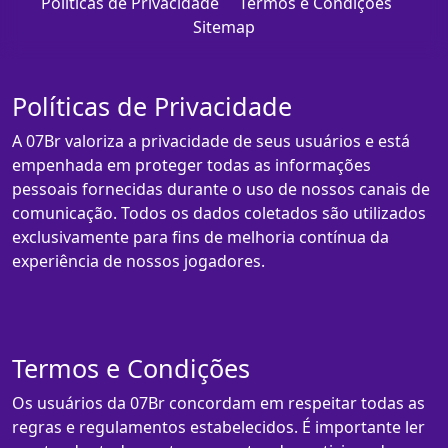
Políticas de Privacidade
Termos e Condições
Sitemap
Políticas de Privacidade
A 07Br valoriza a privacidade de seus usuários e está
empenhada em proteger todas as informações
pessoais fornecidas durante o uso de nossos canais de
comunicação. Todos os dados coletados são utilizados
exclusivamente para fins de melhoria contínua da
experiência de nossos jogadores.
Termos e Condições
Os usuários da 07Br concordam em respeitar todas as
regras e regulamentos estabelecidos. É importante ler