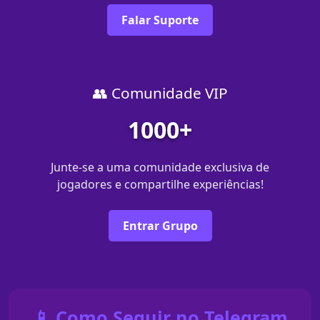
Falar Suporte
👥 Comunidade VIP
1000+
Junte-se a uma comunidade exclusiva de
jogadores e compartilhe experiências!
Entrar Grupo
📱 Como Seguir no Telegram