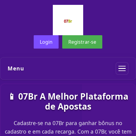
Login
Registrar-se
Menu
📱 07Br A Melhor Plataforma
de Apostas
Cadastre-se na 07Br para ganhar bônus no
cadastro e em cada recarga. Com a 07Br, você tem