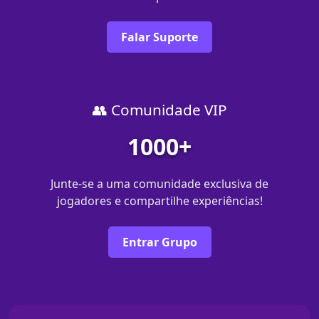
Falar Suporte
👥 Comunidade VIP
1000+
Junte-se a uma comunidade exclusiva de
jogadores e compartilhe experiências!
Entrar Grupo