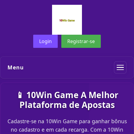
Login
Registrar-se
Menu
📱 10Win Game A Melhor
Plataforma de Apostas
Cadastre-se na 10Win Game para ganhar bônus
no cadastro e em cada recarga. Com a 10Win