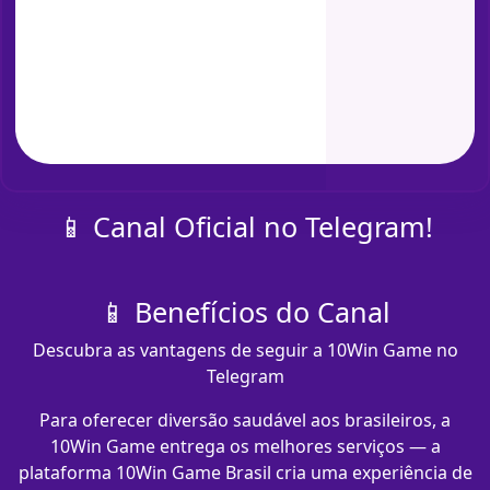
📱 Canal Oficial no Telegram!
📱 Benefícios do Canal
Descubra as vantagens de seguir a 10Win Game no
Telegram
Para oferecer diversão saudável aos brasileiros, a
10Win Game entrega os melhores serviços — a
plataforma 10Win Game Brasil cria uma experiência de