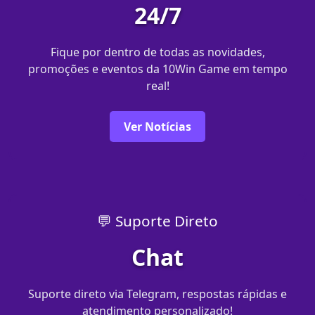
24/7
Fique por dentro de todas as novidades,
promoções e eventos da 10Win Game em tempo
real!
Ver Notícias
💬 Suporte Direto
Chat
Suporte direto via Telegram, respostas rápidas e
atendimento personalizado!