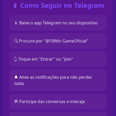
📱 Como Seguir no Telegram
📱 Baixe o app Telegram no seu dispositivo
🔍 Procure por "@10Win GameOficial"
👆 Toque em "Entrar" ou "Join"
🔔 Ative as notificações para não perder
nada
💬 Participe das conversas e interaja