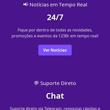
📢 Notícias em Tempo Real
24/7
Fique por dentro de todas as novidades,
promoções e eventos da 123Br em tempo real!
Ver Notícias
💬 Suporte Direto
Chat
Suporte direto via Telegram, respostas rápidas e