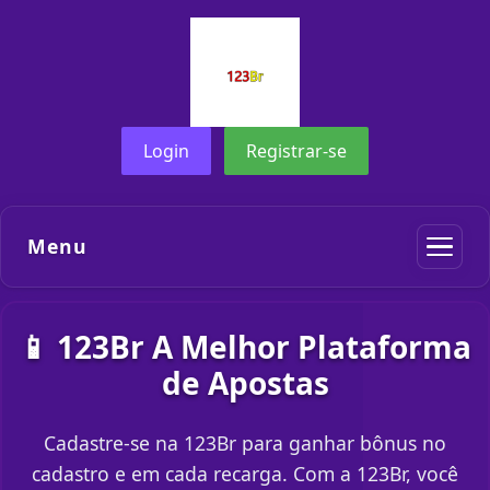
Login
Registrar-se
Menu
📱 123Br A Melhor Plataforma
de Apostas
Cadastre-se na 123Br para ganhar bônus no
cadastro e em cada recarga. Com a 123Br, você