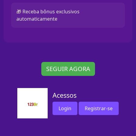
🎁 Receba bônus exclusivos
automaticamente
SEGUIR AGORA
Acessos
Login
Registrar-se