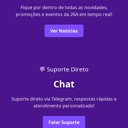
Fique por dentro de todas as novidades,
promoções e eventos da 26A em tempo real!
Ver Notícias
💬 Suporte Direto
Chat
Suporte direto via Telegram, respostas rápidas e
atendimento personalizado!
Falar Suporte