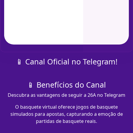
📱 Canal Oficial no Telegram!
📱 Benefícios do Canal
Descubra as vantagens de seguir a 26A no Telegram
O basquete virtual oferece jogos de basquete
simulados para apostas, capturando a emoção de
partidas de basquete reais.