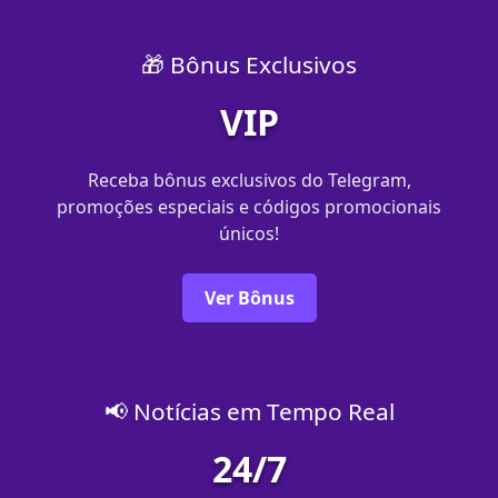
🎁 Bônus Exclusivos
VIP
Receba bônus exclusivos do Telegram,
promoções especiais e códigos promocionais
únicos!
Ver Bônus
📢 Notícias em Tempo Real
24/7