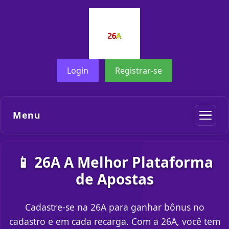
Login
Registrar-se
Menu
📱 26A A Melhor Plataforma
de Apostas
Cadastre-se na 26A para ganhar bônus no
cadastro e em cada recarga. Com a 26A, você tem