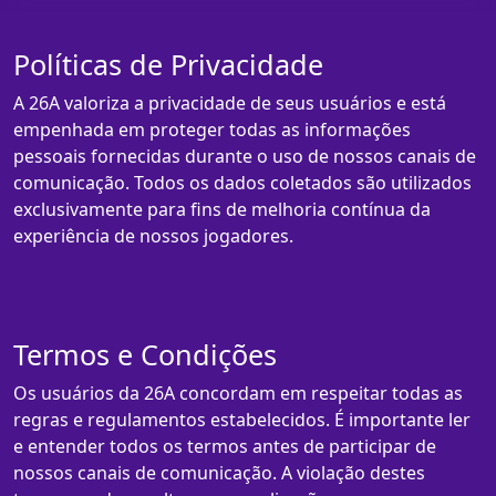
Políticas de Privacidade
A 26A valoriza a privacidade de seus usuários e está
empenhada em proteger todas as informações
pessoais fornecidas durante o uso de nossos canais de
comunicação. Todos os dados coletados são utilizados
exclusivamente para fins de melhoria contínua da
experiência de nossos jogadores.
Termos e Condições
Os usuários da 26A concordam em respeitar todas as
regras e regulamentos estabelecidos. É importante ler
e entender todos os termos antes de participar de
nossos canais de comunicação. A violação destes