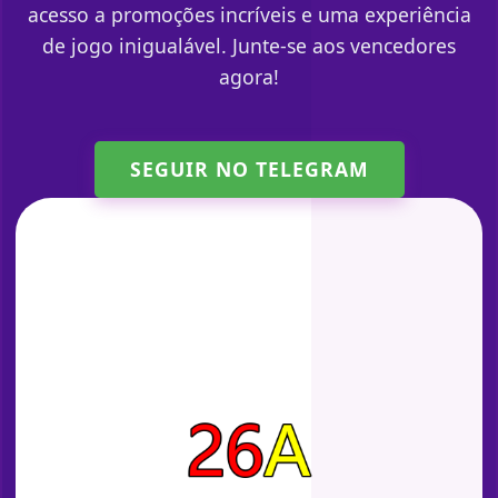
acesso a promoções incríveis e uma experiência
de jogo inigualável. Junte-se aos vencedores
agora!
SEGUIR NO TELEGRAM