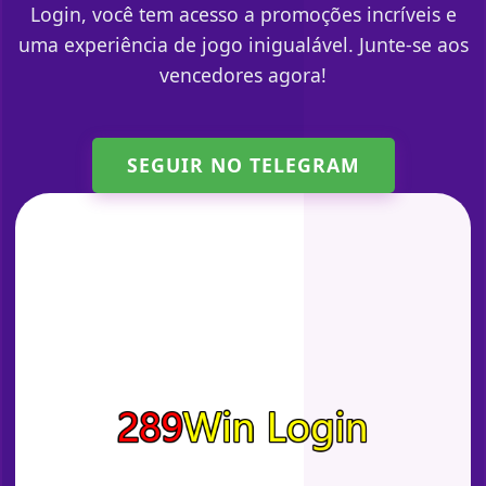
Login, você tem acesso a promoções incríveis e
uma experiência de jogo inigualável. Junte-se aos
vencedores agora!
SEGUIR NO TELEGRAM