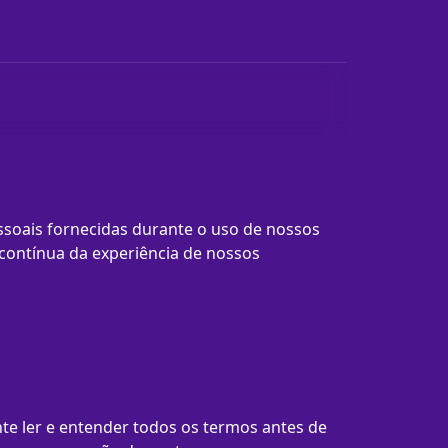
ssoais fornecidas durante o uso de nossos
 contínua da experiência de nossos
te ler e entender todos os termos antes de