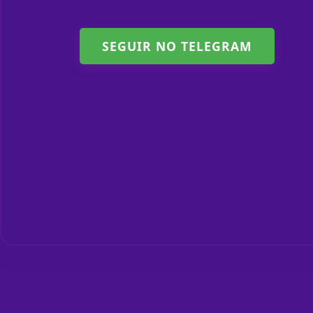
SEGUIR NO TELEGRAM