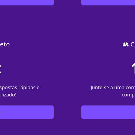
reto
👥 
t
espostas rápidas e
Junte-se a uma com
lizado!
compa
e