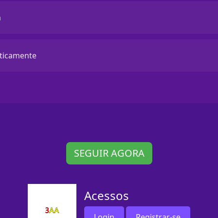
a
aticamente
SEGUIR AGORA
Acessos
Login
Registrar-se