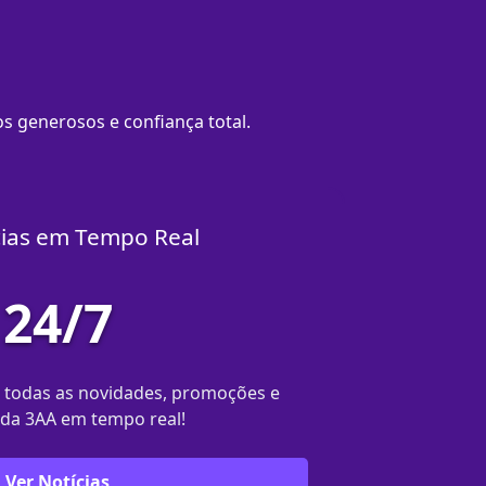
s generosos e confiança total.
cias em Tempo Real
24/7
e todas as novidades, promoções e
 da 3AA em tempo real!
Ver Notícias