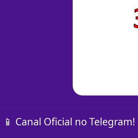
📱 Canal Oficial no Telegram!