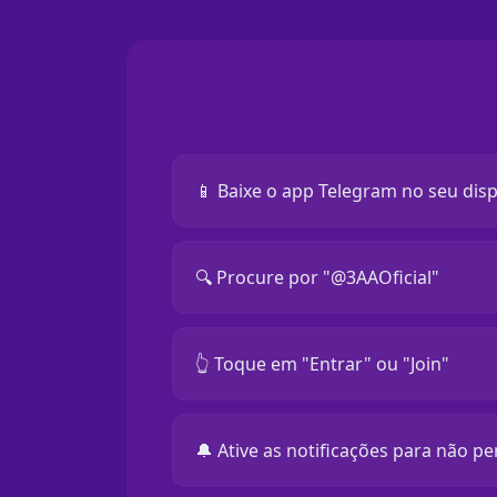
📱 Baixe o app Telegram no seu disp
🔍 Procure por "@3AAOficial"
👆 Toque em "Entrar" ou "Join"
🔔 Ative as notificações para não p