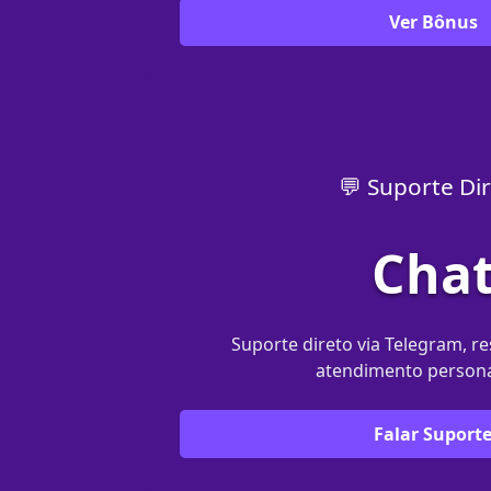
Ver Bônus
💬 Suporte Di
Cha
Suporte direto via Telegram, r
atendimento persona
Falar Suport