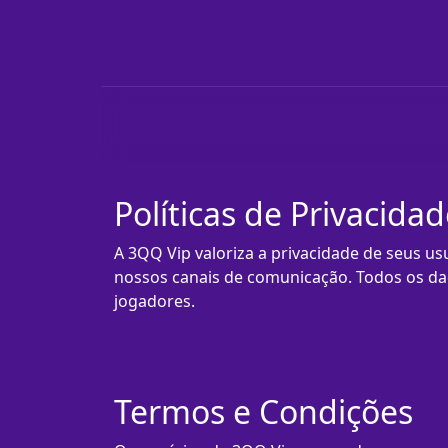
Políticas de Privacida
A 3QQ Vip valoriza a privacidade de seus u
nossos canais de comunicação. Todos os dad
jogadores.
Termos e Condições