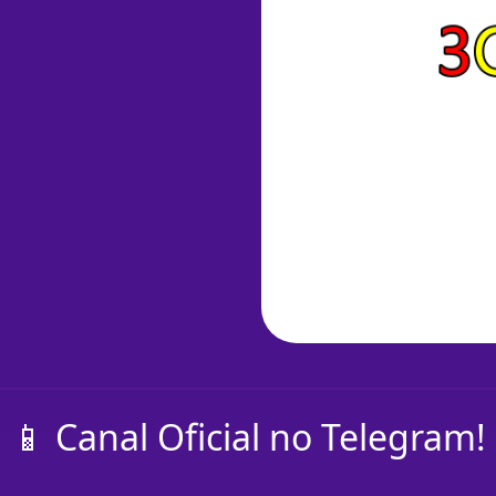
📱 Canal Oficial no Telegram!