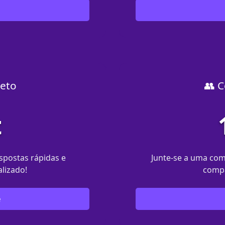
reto
👥 
t
espostas rápidas e
Junte-se a uma com
lizado!
compa
e