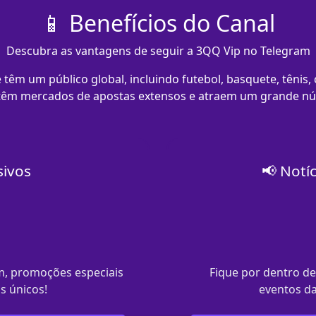
📱 Benefícios do Canal
Descubra as vantagens de seguir a 3QQ Vip no Telegram
têm um público global, incluindo futebol, basquete, tênis,
têm mercados de apostas extensos e atraem um grande n
sivos
📢 Notí
m, promoções especiais
Fique por dentro d
s únicos!
eventos d