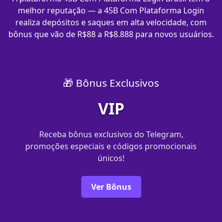
melhor reputação — a 45B Com Plataforma Login
realiza depósitos e saques em alta velocidade, com
bônus que vão de R$88 a R$8.888 para novos usuários.
🎁 Bônus Exclusivos
VIP
Receba bônus exclusivos do Telegram,
promoções especiais e códigos promocionais
únicos!
Ver Bônus