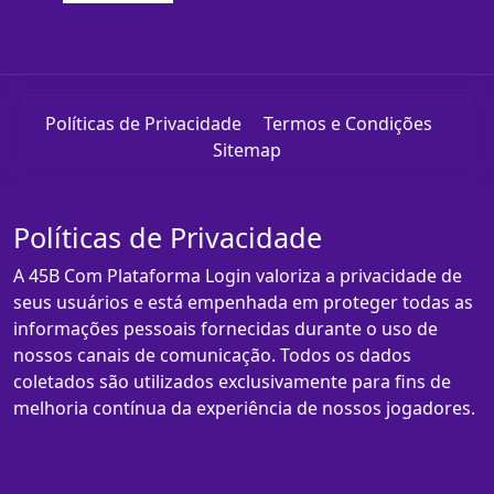
Políticas de Privacidade
Termos e Condições
Sitemap
Políticas de Privacidade
A 45B Com Plataforma Login valoriza a privacidade de
seus usuários e está empenhada em proteger todas as
informações pessoais fornecidas durante o uso de
nossos canais de comunicação. Todos os dados
coletados são utilizados exclusivamente para fins de
melhoria contínua da experiência de nossos jogadores.