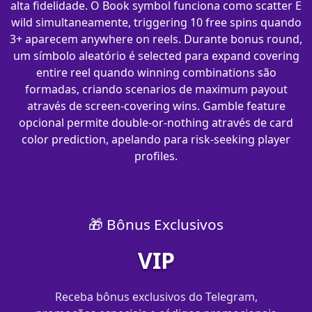
alta fidelidade. O Book symbol funciona como scatter E
wild simultaneamente, triggering 10 free spins quando
3+ aparecem anywhere on reels. Durante bonus round,
um símbolo aleatório é selected para expand covering
entire reel quando winning combinations são
formadas, criando scenarios de maximum payout
através de screen-covering wins. Gamble feature
opcional permite double-or-nothing através de card
color prediction, apelando para risk-seeking player
profiles.
🎁 Bônus Exclusivos
VIP
Receba bônus exclusivos do Telegram,