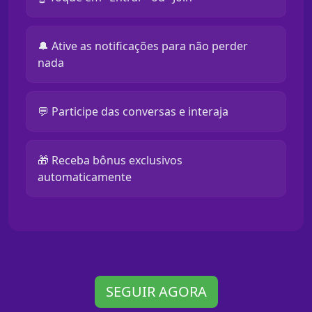
🔔 Ative as notificações para não perder
nada
💬 Participe das conversas e interaja
🎁 Receba bônus exclusivos
automaticamente
SEGUIR AGORA