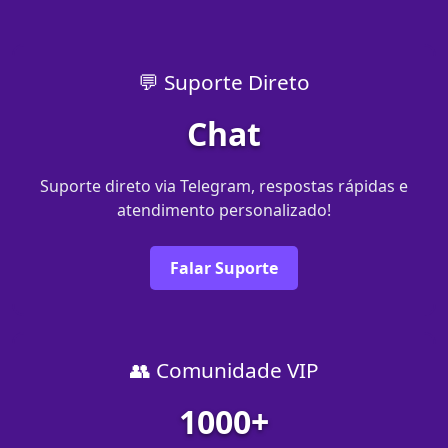
💬 Suporte Direto
Chat
Suporte direto via Telegram, respostas rápidas e
atendimento personalizado!
Falar Suporte
👥 Comunidade VIP
1000+