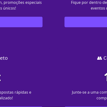
m, promoções especiais
Fique por dentro d
s únicos!
eventos 
reto
👥 
t
espostas rápidas e
Junte-se a uma com
lizado!
compa