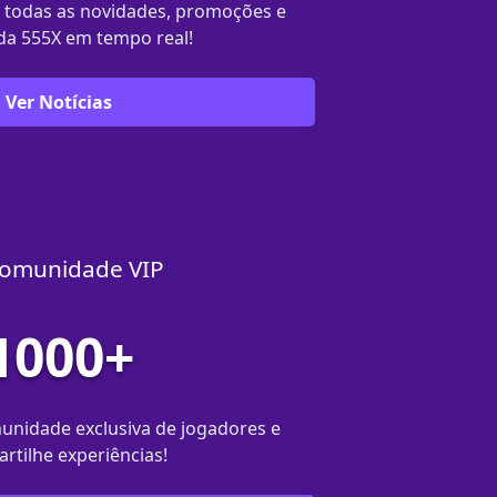
e todas as novidades, promoções e
da 555X em tempo real!
Ver Notícias
Comunidade VIP
1000+
unidade exclusiva de jogadores e
rtilhe experiências!