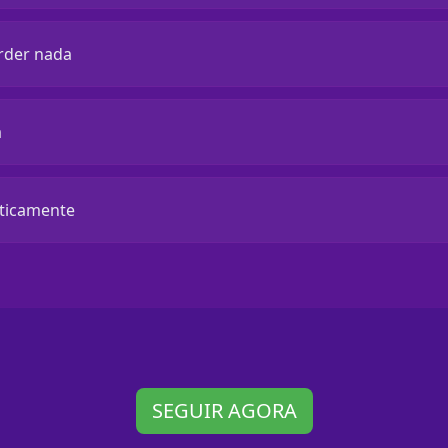
erder nada
a
aticamente
SEGUIR AGORA