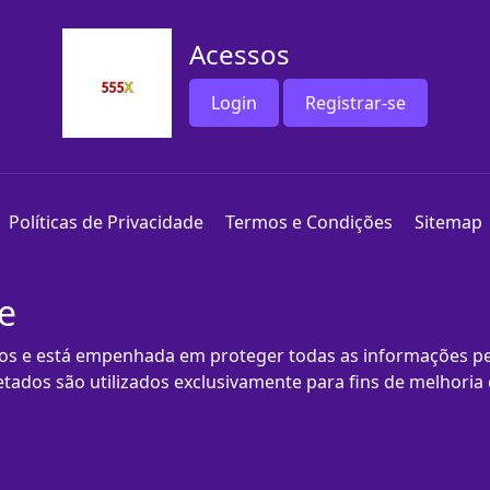
Acessos
Login
Registrar-se
Políticas de Privacidade
Termos e Condições
Sitemap
de
rios e está empenhada em proteger todas as informações p
tados são utilizados exclusivamente para fins de melhoria