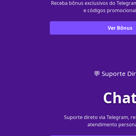
Receba bônus exclusivos do Telegra
e códigos promocionai
Ver Bônus
💬 Suporte Di
Cha
Suporte direto via Telegram, r
atendimento persona