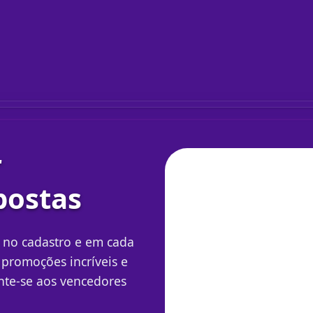
r
postas
 no cadastro e em cada
 promoções incríveis e
unte-se aos vencedores