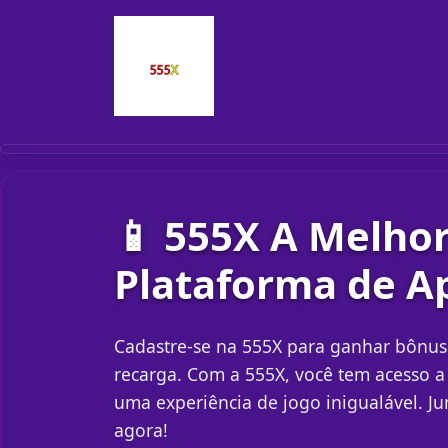
📱 555X A Melho
Plataforma de A
Cadastre-se na 555X para ganhar bônus
recarga. Com a 555X, você tem acesso a
uma experiência de jogo inigualável. J
agora!