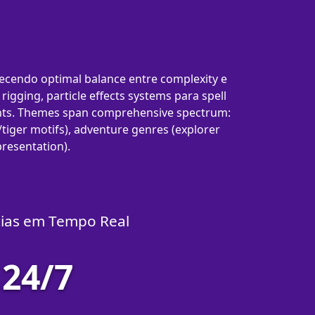
ecendo optimal balance entre complexity e
rigging, particle effects systems para spell
ents. Themes span comprehensive spectrum:
tiger motifs), adventure genres (explorer
resentation).
cias em Tempo Real
24/7