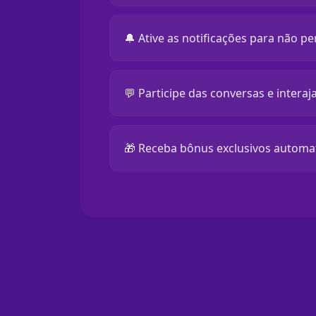
🔔 Ative as notificações para não p
💬 Participe das conversas e interaj
🎁 Receba bônus exclusivos autom