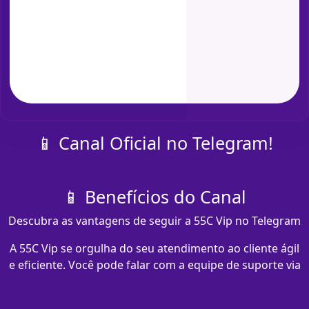
📱 Canal Oficial no Telegram!
📱 Benefícios do Canal
Descubra as vantagens de seguir a 55C Vip no Telegram
A 55C Vip se orgulha do seu atendimento ao cliente ágil
e eficiente. Você pode falar com a equipe de suporte via