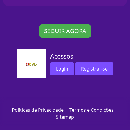
SEGUIR AGORA
Acessos
Login
Registrar-se
Políticas de Privacidade
Termos e Condições
Sitemap