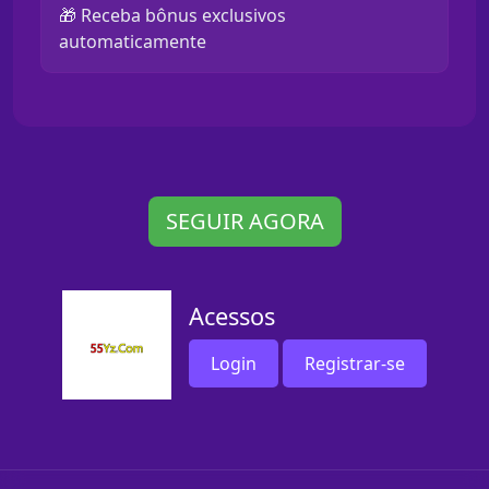
🎁 Receba bônus exclusivos
automaticamente
SEGUIR AGORA
Acessos
Login
Registrar-se