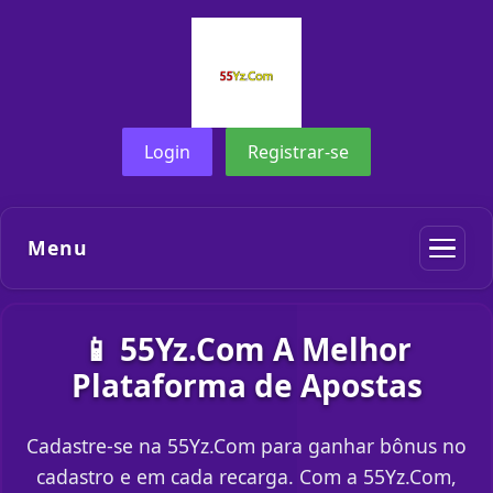
Login
Registrar-se
Menu
📱 55Yz.Com A Melhor
Plataforma de Apostas
Cadastre-se na 55Yz.Com para ganhar bônus no
cadastro e em cada recarga. Com a 55Yz.Com,