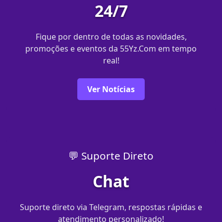
24/7
Fique por dentro de todas as novidades,
promoções e eventos da 55Yz.Com em tempo
real!
Ver Notícias
💬 Suporte Direto
Chat
Suporte direto via Telegram, respostas rápidas e
atendimento personalizado!