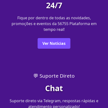
24/7
Fique por dentro de todas as novidades,
promoções e eventos da 56755 Plataforma em
tempo real!
Ver Notícias
💬 Suporte Direto
Chat
Suporte direto via Telegram, respostas rápidas e
atendimento personalizado!