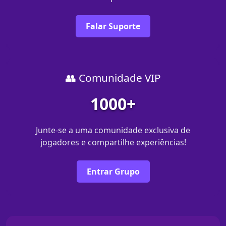
Falar Suporte
👥 Comunidade VIP
1000+
Junte-se a uma comunidade exclusiva de
jogadores e compartilhe experiências!
Entrar Grupo