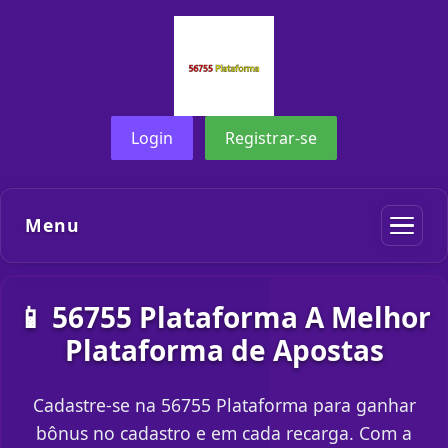
Login
Registrar-se
Menu
📱 56755 Plataforma A Melhor
Plataforma de Apostas
Cadastre-se na 56755 Plataforma para ganhar
bônus no cadastro e em cada recarga. Com a