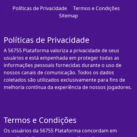
Políticas de Privacidade
Termos e Condições
Sitemap
Políticas de Privacidade
A 56755 Plataforma valoriza a privacidade de seus
usuários e está empenhada em proteger todas as
informações pessoais fornecidas durante o uso de
nossos canais de comunicação. Todos os dados
coletados são utilizados exclusivamente para fins de
melhoria contínua da experiência de nossos jogadores.
Termos e Condições
Os usuários da 56755 Plataforma concordam em