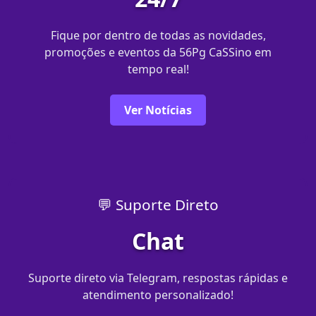
Fique por dentro de todas as novidades,
promoções e eventos da 56Pg CaSSino em
tempo real!
Ver Notícias
💬 Suporte Direto
Chat
Suporte direto via Telegram, respostas rápidas e
atendimento personalizado!