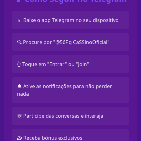
📱 Baixe o app Telegram no seu dispositivo
🔍 Procure por "@56Pg CaSSinoOficial"
👆 Toque em "Entrar" ou "Join"
🔔 Ative as notificações para não perder
nada
💬 Participe das conversas e interaja
🎁 Receba bônus exclusivos