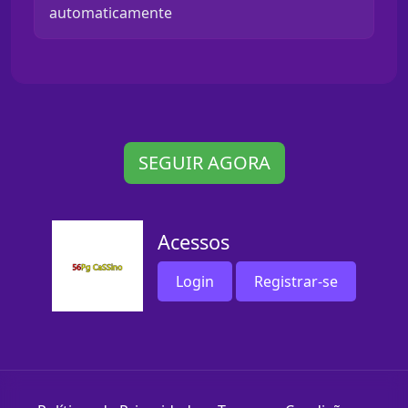
automaticamente
SEGUIR AGORA
Acessos
Login
Registrar-se