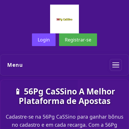
Login
Registrar-se
Menu
📱 56Pg CaSSino A Melhor
Plataforma de Apostas
Cadastre-se na 56Pg CaSSino para ganhar bônus
no cadastro e em cada recarga. Com a 56Pg