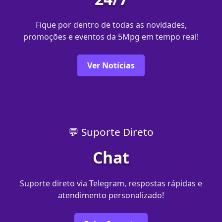
Fique por dentro de todas as novidades,
promoções e eventos da 5Mpg em tempo real!
Ver Notícias
💬 Suporte Direto
Chat
Suporte direto via Telegram, respostas rápidas e
atendimento personalizado!