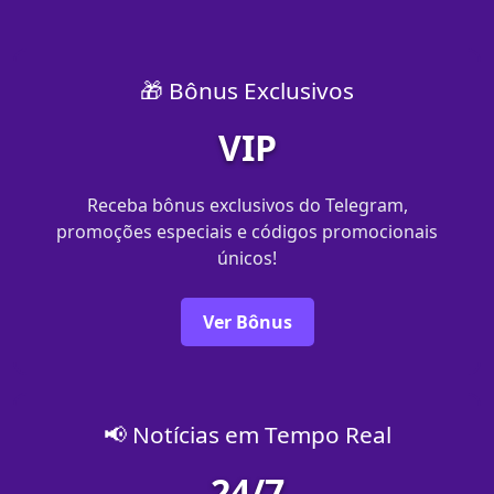
🎁 Bônus Exclusivos
VIP
Receba bônus exclusivos do Telegram,
promoções especiais e códigos promocionais
únicos!
Ver Bônus
📢 Notícias em Tempo Real
24/7