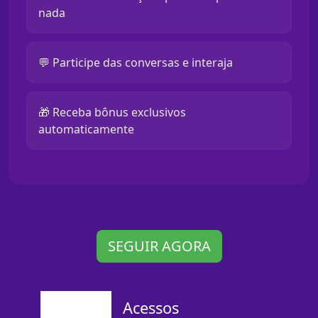
nada
💬 Participe das conversas e interaja
🎁 Receba bônus exclusivos
automaticamente
SEGUIR AGORA
Acessos