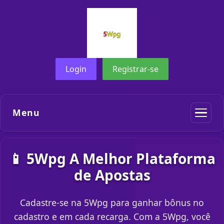
Login
Registrar-se
Menu
📱 5Wpg A Melhor Plataforma
de Apostas
Cadastre-se na 5Wpg para ganhar bônus no
cadastro e em cada recarga. Com a 5Wpg, você