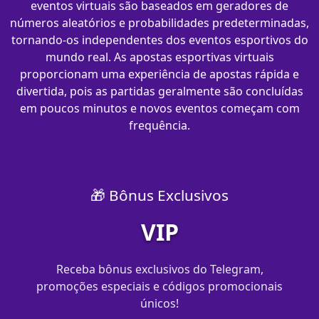
eventos virtuais são baseados em geradores de
números aleatórios e probabilidades predeterminadas,
tornando-os independentes dos eventos esportivos do
mundo real. As apostas esportivas virtuais
proporcionam uma experiência de apostas rápida e
divertida, pois as partidas geralmente são concluídas
em poucos minutos e novos eventos começam com
frequência.
🎁 Bônus Exclusivos
VIP
Receba bônus exclusivos do Telegram,
promoções especiais e códigos promocionais
únicos!