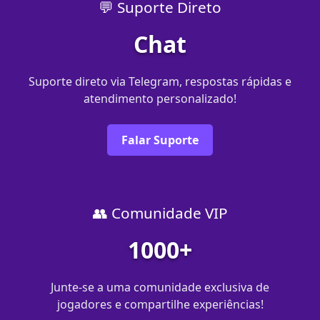
💬 Suporte Direto
Chat
Suporte direto via Telegram, respostas rápidas e
atendimento personalizado!
Falar Suporte
👥 Comunidade VIP
1000+
Junte-se a uma comunidade exclusiva de
jogadores e compartilhe experiências!