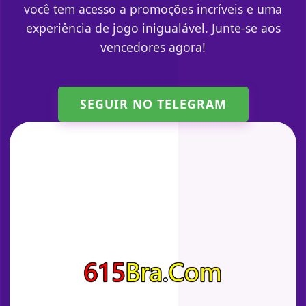
você tem acesso a promoções incríveis e uma
experiência de jogo inigualável. Junte-se aos
vencedores agora!
SEGUIR NO TELEGRAM