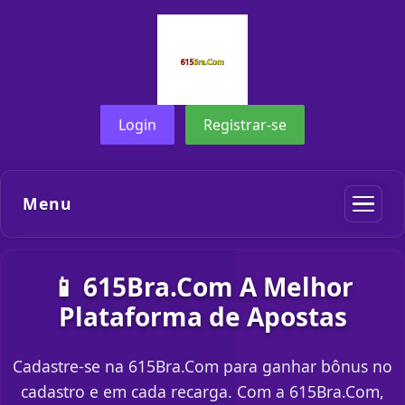
Login
Registrar-se
Menu
📱 615Bra.Com A Melhor
Plataforma de Apostas
Cadastre-se na 615Bra.Com para ganhar bônus no
cadastro e em cada recarga. Com a 615Bra.Com,