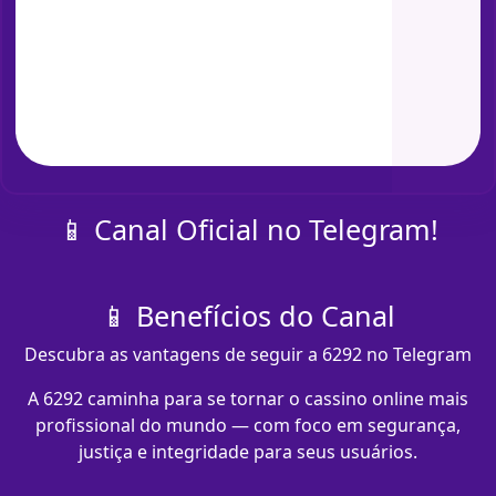
📱 Canal Oficial no Telegram!
📱 Benefícios do Canal
Descubra as vantagens de seguir a 6292 no Telegram
A 6292 caminha para se tornar o cassino online mais
profissional do mundo — com foco em segurança,
justiça e integridade para seus usuários.