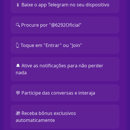
📱 Baixe o app Telegram no seu dispositivo
🔍 Procure por "@6292Oficial"
👆 Toque em "Entrar" ou "Join"
🔔 Ative as notificações para não perder
nada
💬 Participe das conversas e interaja
🎁 Receba bônus exclusivos
automaticamente