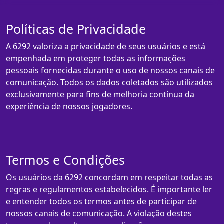
Políticas de Privacidade
A 6292 valoriza a privacidade de seus usuários e está
empenhada em proteger todas as informações
pessoais fornecidas durante o uso de nossos canais de
comunicação. Todos os dados coletados são utilizados
exclusivamente para fins de melhoria contínua da
experiência de nossos jogadores.
Termos e Condições
Os usuários da 6292 concordam em respeitar todas as
regras e regulamentos estabelecidos. É importante ler
e entender todos os termos antes de participar de
nossos canais de comunicação. A violação destes