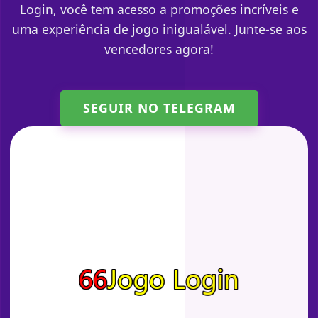
Login, você tem acesso a promoções incríveis e
uma experiência de jogo inigualável. Junte-se aos
vencedores agora!
SEGUIR NO TELEGRAM