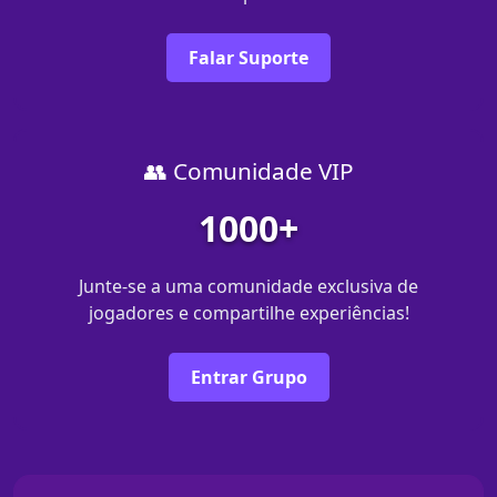
Falar Suporte
👥 Comunidade VIP
1000+
Junte-se a uma comunidade exclusiva de
jogadores e compartilhe experiências!
Entrar Grupo