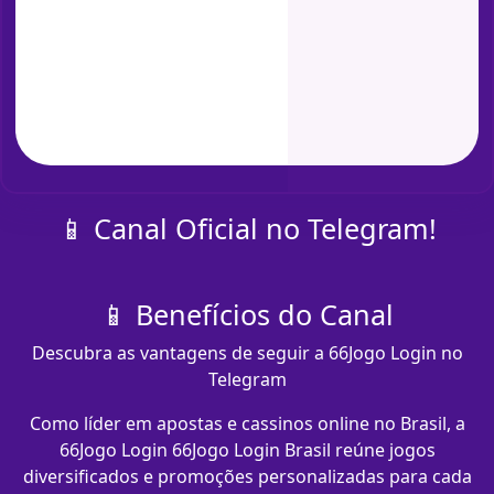
📱 Canal Oficial no Telegram!
📱 Benefícios do Canal
Descubra as vantagens de seguir a 66Jogo Login no
Telegram
Como líder em apostas e cassinos online no Brasil, a
66Jogo Login 66Jogo Login Brasil reúne jogos
diversificados e promoções personalizadas para cada