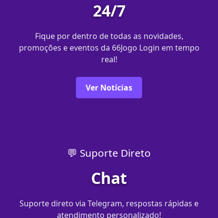
24/7
Fique por dentro de todas as novidades,
promoções e eventos da 66Jogo Login em tempo
real!
Ver Notícias
💬 Suporte Direto
Chat
Suporte direto via Telegram, respostas rápidas e
atendimento personalizado!