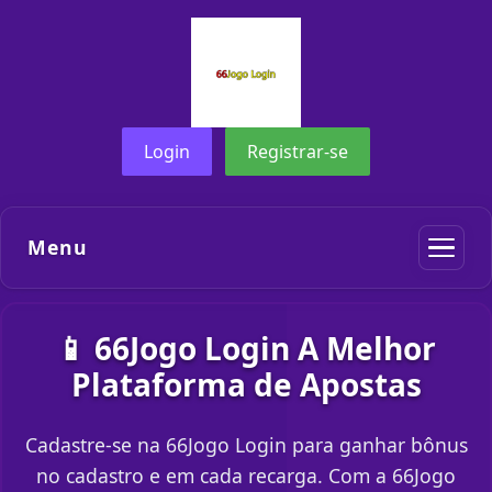
Login
Registrar-se
Menu
📱 66Jogo Login A Melhor
Plataforma de Apostas
Cadastre-se na 66Jogo Login para ganhar bônus
no cadastro e em cada recarga. Com a 66Jogo