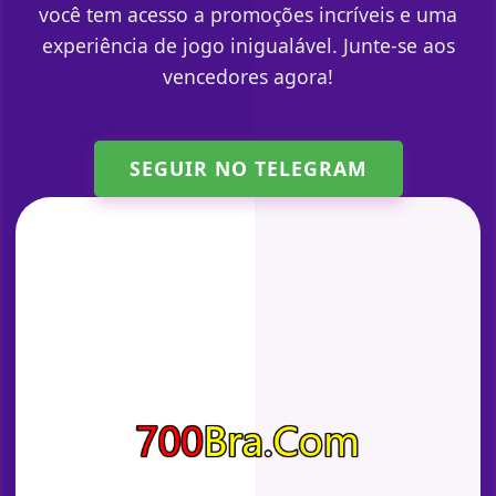
você tem acesso a promoções incríveis e uma
experiência de jogo inigualável. Junte-se aos
vencedores agora!
SEGUIR NO TELEGRAM