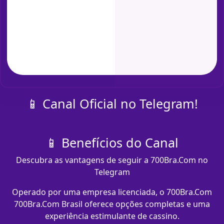
📱 Canal Oficial no Telegram!
📱 Benefícios do Canal
Descubra as vantagens de seguir a 700Bra.Com no
Telegram
Operado por uma empresa licenciada, o 700Bra.Com
700Bra.Com Brasil oferece opções completas e uma
experiência estimulante de cassino.