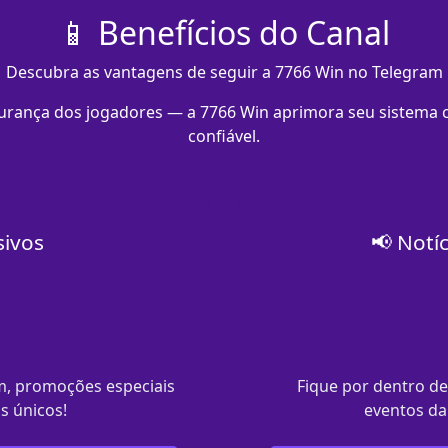
📱 Benefícios do Canal
Descubra as vantagens de seguir a 7766 Win no Telegram
egurança dos jogadores — a 7766 Win aprimora seu sistem
confiável.
sivos
📢 Notí
m, promoções especiais
Fique por dentro d
s únicos!
eventos da