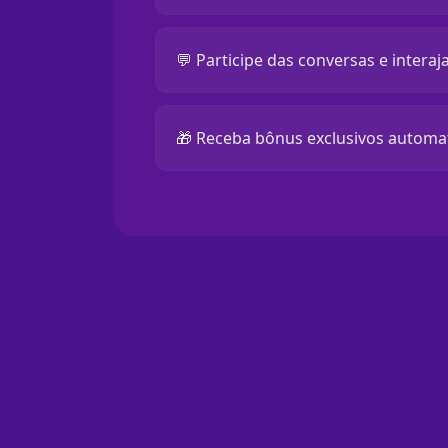
💬 Participe das conversas e interaj
🎁 Receba bônus exclusivos autom