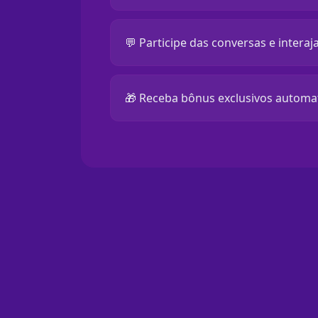
💬 Participe das conversas e interaj
🎁 Receba bônus exclusivos autom