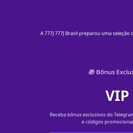
A 777J 777J Brasil preparou uma seleção 
🎁 Bônus Exclu
VIP
Receba bônus exclusivos do Telegra
e códigos promocionai