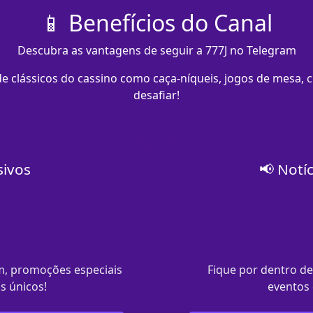
📱 Benefícios do Canal
Descubra as vantagens de seguir a 777J no Telegram
de clássicos do cassino como caça-níqueis, jogos de mesa, 
desafiar!
sivos
📢 Notí
m, promoções especiais
Fique por dentro d
s únicos!
eventos 