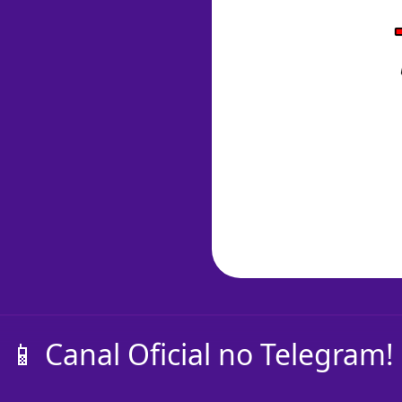
📱 Canal Oficial no Telegram!