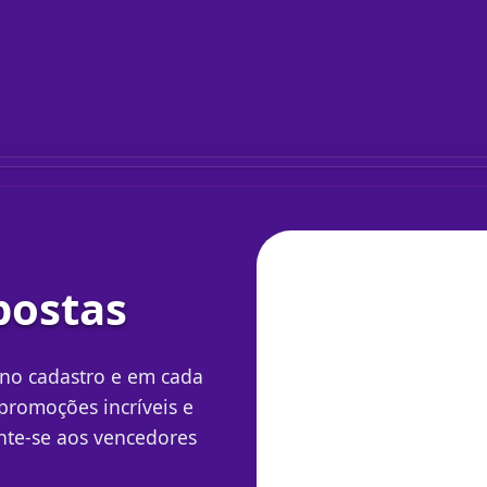
postas
 no cadastro e em cada
promoções incríveis e
unte-se aos vencedores