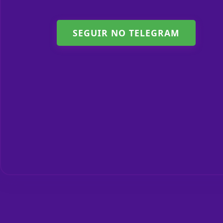
SEGUIR NO TELEGRAM