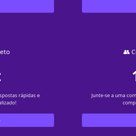
reto
👥 
t
espostas rápidas e
Junte-se a uma com
lizado!
compa
e