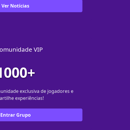
Ver Notícias
Comunidade VIP
1000+
unidade exclusiva de jogadores e
rtilhe experiências!
Entrar Grupo