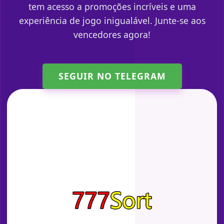
tem acesso a promoções incríveis e uma
experiência de jogo inigualável. Junte-se aos
vencedores agora!
SEGUIR NO TELEGRAM