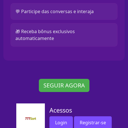
💬 Participe das conversas e interaja
🎁 Receba bônus exclusivos
automaticamente
SEGUIR AGORA
Acessos
Login
Registrar-se