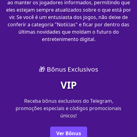
ao manter os jogadores informados, permitindo que
eles estejam sempre atualizados sobre o que está por
vir. Se você é um entusiasta dos jogos, não deixe de
conferir a categoria "Notícias" e ficar por dentro das
últimas novidades que moldam o futuro do
entretenimento digital.
🎁 Bônus Exclusivos
VIP
Receba bônus exclusivos do Telegram,
promoções especiais e códigos promocionais
únicos!
Ver Bônus