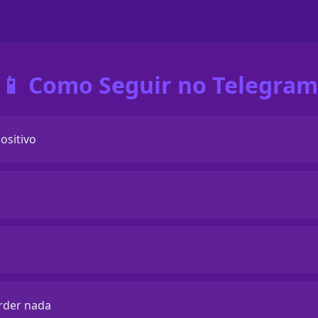
📱 Como Seguir no Telegram
ositivo
erder nada