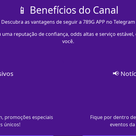
📱 Benefícios do Canal
Descubra as vantagens de seguir a 789G APP no Telegram
 uma reputação de confiança, odds altas e serviço estável,
você.
sivos
📢 Notí
m, promoções especiais
Fique por dentro d
s únicos!
eventos da