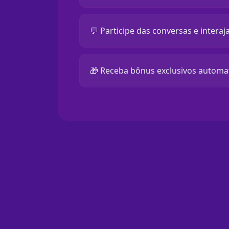
💬 Participe das conversas e interaj
🎁 Receba bônus exclusivos autom