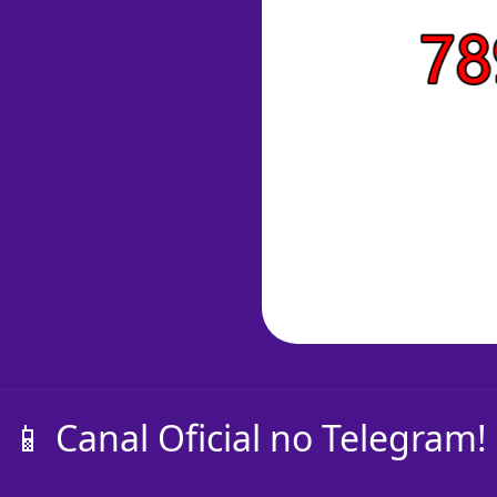
📱 Canal Oficial no Telegram!