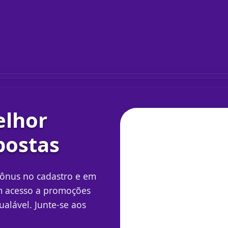
elhor
postas
ônus no cadastro e em
m acesso a promoções
ualável. Junte-se aos