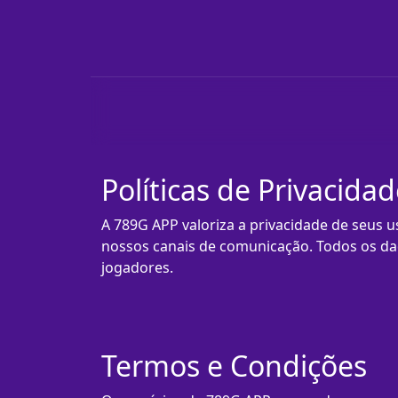
Políticas de Privacida
A 789G APP valoriza a privacidade de seus 
nossos canais de comunicação. Todos os dad
jogadores.
Termos e Condições