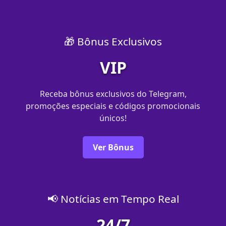
🎁 Bônus Exclusivos
VIP
Receba bônus exclusivos do Telegram,
promoções especiais e códigos promocionais
únicos!
Ver Bônus
📢 Notícias em Tempo Real
24/7