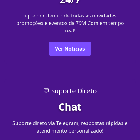
Fique por dentro de todas as novidades,
promoções e eventos da 79M Com em tempo
real!
Ver Notícias
💬 Suporte Direto
Chat
Suporte direto via Telegram, respostas rápidas e
atendimento personalizado!