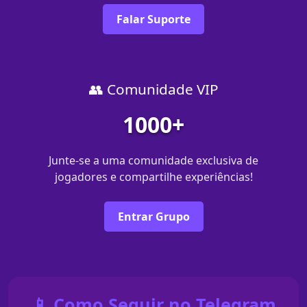
Falar Suporte
👥 Comunidade VIP
1000+
Junte-se a uma comunidade exclusiva de
jogadores e compartilhe experiências!
Entrar Grupo
📱 Como Seguir no Telegram