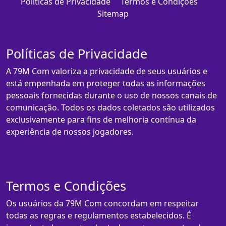
Políticas de Privacidade
Termos e Condições
Sitemap
Políticas de Privacidade
A 79M Com valoriza a privacidade de seus usuários e
está empenhada em proteger todas as informações
pessoais fornecidas durante o uso de nossos canais de
comunicação. Todos os dados coletados são utilizados
exclusivamente para fins de melhoria contínua da
experiência de nossos jogadores.
Termos e Condições
Os usuários da 79M Com concordam em respeitar
todas as regras e regulamentos estabelecidos. É