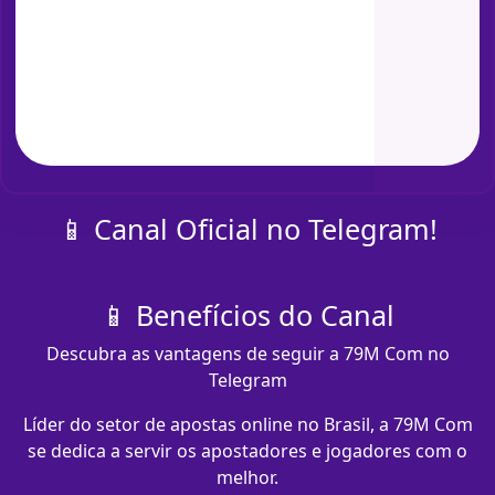
📱 Canal Oficial no Telegram!
📱 Benefícios do Canal
Descubra as vantagens de seguir a 79M Com no
Telegram
Líder do setor de apostas online no Brasil, a 79M Com
se dedica a servir os apostadores e jogadores com o
melhor.