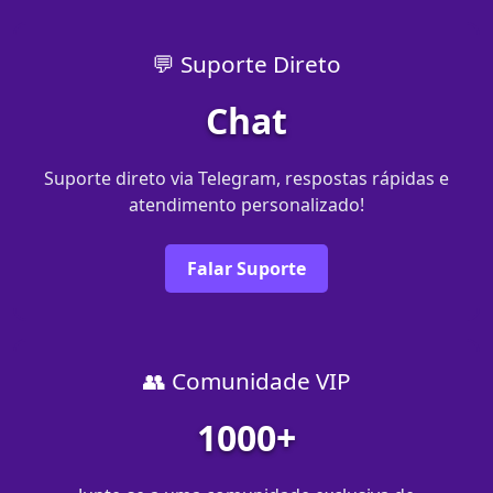
💬 Suporte Direto
Chat
Suporte direto via Telegram, respostas rápidas e
atendimento personalizado!
Falar Suporte
👥 Comunidade VIP
1000+