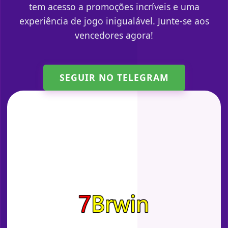
tem acesso a promoções incríveis e uma
experiência de jogo inigualável. Junte-se aos
vencedores agora!
SEGUIR NO TELEGRAM