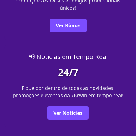
promoções especiais e códigos promocionais
únicos!
Ver Bônus
📢 Notícias em Tempo Real
24/7
Fique por dentro de todas as novidades,
promoções e eventos da 7Brwin em tempo real!
Ver Notícias