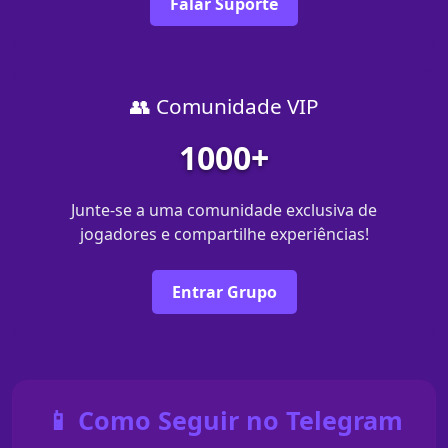
Falar Suporte
👥 Comunidade VIP
1000+
Junte-se a uma comunidade exclusiva de
jogadores e compartilhe experiências!
Entrar Grupo
📱 Como Seguir no Telegram