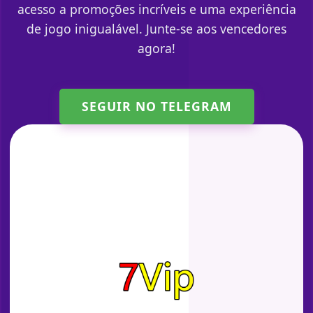
acesso a promoções incríveis e uma experiência
de jogo inigualável. Junte-se aos vencedores
agora!
SEGUIR NO TELEGRAM