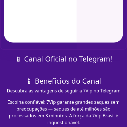
📱 Canal Oficial no Telegram!
📱 Benefícios do Canal
Descubra as vantagens de seguir a 7Vip no Telegram
Escolha confiável: 7Vip garante grandes saques sem
preocupações — saques de até milhões são
processados em 3 minutos. A força da 7Vip Brasil é
inquestionável.