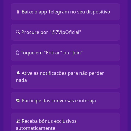
📱 Baixe o app Telegram no seu dispositivo
🔍 Procure por "@7VipOficial"
👆 Toque em "Entrar" ou "Join"
🔔 Ative as notificações para não perder
nada
💬 Participe das conversas e interaja
🎁 Receba bônus exclusivos
automaticamente