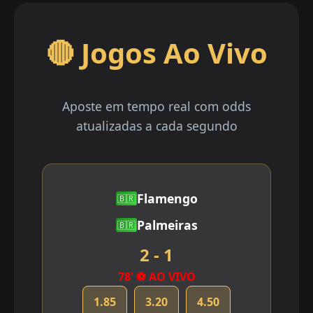
🔴 Jogos Ao Vivo
Aposte em tempo real com odds
atualizadas a cada segundo
Flamengo
🇧🇷
Palmeiras
🇧🇷
2 - 1
78' ⚽ AO VIVO
1.85
3.20
4.50