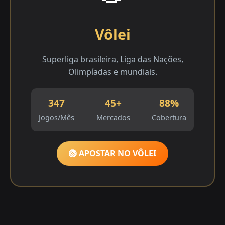
Vôlei
Superliga brasileira, Liga das Nações,
Olimpíadas e mundiais.
347
45+
88%
Jogos/Mês
Mercados
Cobertura
🏐 APOSTAR NO VÔLEI