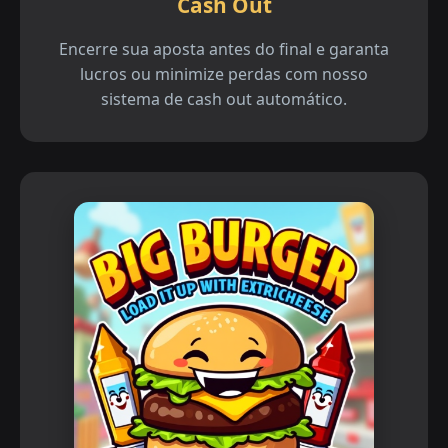
Cash Out
Encerre sua aposta antes do final e garanta
lucros ou minimize perdas com nosso
sistema de cash out automático.