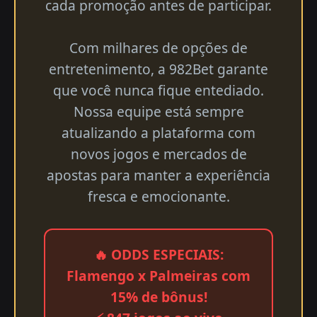
cada promoção antes de participar.
Com milhares de opções de
entretenimento, a 982Bet garante
que você nunca fique entediado.
Nossa equipe está sempre
atualizando a plataforma com
novos jogos e mercados de
apostas para manter a experiência
fresca e emocionante.
🔥 ODDS ESPECIAIS:
Flamengo x Palmeiras com
15% de bônus!