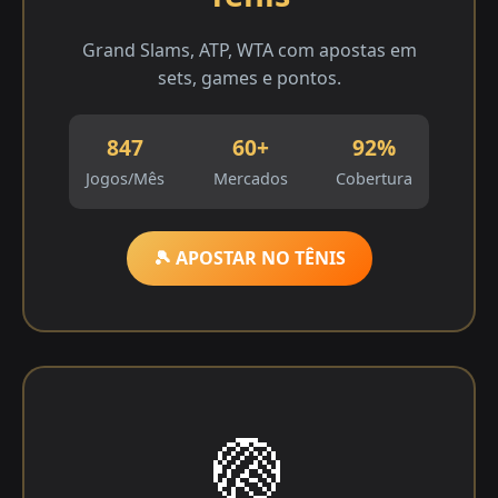
Grand Slams, ATP, WTA com apostas em
sets, games e pontos.
847
60+
92%
Jogos/Mês
Mercados
Cobertura
🎾 APOSTAR NO TÊNIS
🏐