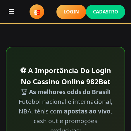
☰
LOGIN
CADASTRO
⚽ A Importância Do Login
No Cassino Online 982Bet
🏆
As melhores odds do Brasil!
Futebol nacional e internacional,
NBA, tênis com
apostas ao vivo
,
cash out e promoções
exclusivas!