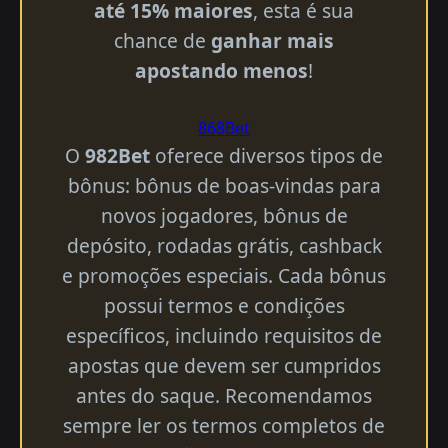
até 15% maiores
, esta é sua
chance de
ganhar mais
apostando menos
!
868Bet
O
982Bet
oferece diversos tipos de
bônus: bônus de boas-vindas para
novos jogadores, bônus de
depósito, rodadas grátis, cashback
e promoções especiais. Cada bônus
possui termos e condições
específicos, incluindo requisitos de
apostas que devem ser cumpridos
antes do saque. Recomendamos
sempre ler os termos completos de