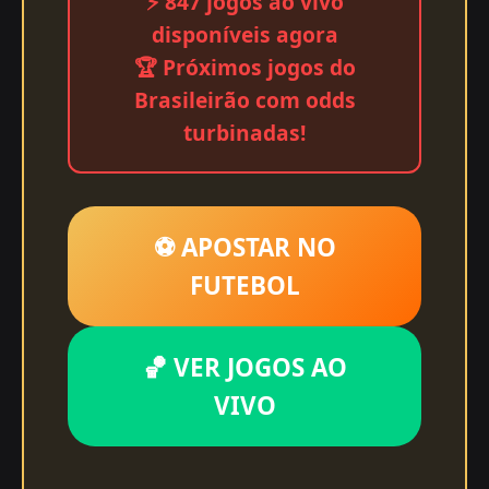
⚡ 847 jogos ao vivo
disponíveis agora
🏆 Próximos jogos do
Brasileirão com odds
turbinadas!
⚽ APOSTAR NO
FUTEBOL
🏀 VER JOGOS AO
VIVO